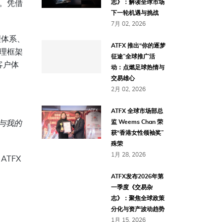
志》：解读全球市场
。凭借
下一轮机遇与挑战
7月 02, 2026
理体系、
ATFX 推出“你的逐梦
理框架
征途”全球推广活
客户体
动：点燃足球热情与
交易雄心
2月 02, 2026
ATFX 全球市场部总
监 Weems Chan 荣
与我的
获“香港女性领袖奖”
殊荣
1月 28, 2026
TFX
ATFX发布2026年第
一季度《交易杂
志》：聚焦全球政策
分化与资产波动趋势
1月 15, 2026