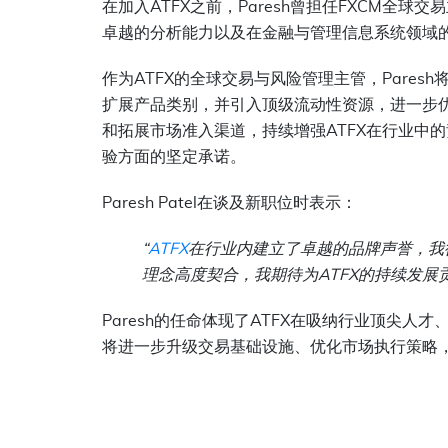
在加入
ATFX
之前，
Paresh
曾担任
FXCM
全球交易
卓越的分析能力以及在金融与管理信息系统领域
作为
ATFX
的全球交易与风险管理主管，
Paresh
扩展产品类别，并引入顶级流动性资源，进一步
和拓展市场准入渠道，持续增强
ATFX
在行业中的
验方面的坚定承诺。
Paresh Patel
在谈及新职位时表示：
“
ATFX
在行业内建立了卓越的品牌声誉，我
理念高度契合，我期待为
ATFX
的持续发展
Paresh的任命体现了ATFX在吸纳行业顶尖人
将进一步升级交易基础设施、优化市场执行策略