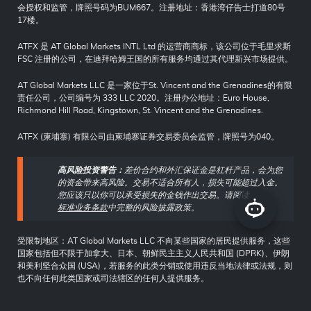
会授权和监管，牌照号码为BUM667。注册地址：香港湾仔告士打道80号
17楼。
ATFX 是 AT Global Markets INTL Ltd 的运营商商标，该公司位于毛里求斯
FSC 注册的公司，在迪拜哈姆王国的所有服务均通过其代理新兴市场提供。
AT Global Markets LLC 是一家位于St. Vincent and the Grenadines的有限
责任公司，公司编号为 333 LLC 2020。注册办公地址：Euro House,
Richmond Hill Road, Kingstown, St. Vincent and the Grenadines.
ATFX (柬埔寨) 有限公司由柬埔寨证券交易委员会监管，牌照号为040。
高风险投资警告：
差价合约和外汇保证金是杠杆产品，会为您
的资金带来高风险。交易不适合所有人，损失可能超过入金。
您应该只以你可以承受损失的金钱作出交易。请阅读
标准业务条款
中完整的风险披露政策。
受限制地区：AT Global Markets LLC 不向某些国家的居民提供服务，这些
国家包括但不限于加拿大、日本、朝鲜民主主义人民共和国 (DPRK)、伊朗
和美利坚合众国 (USA)，若服务的此类分销或使用违反当地法律或法规，则
也不向任何此类国家或司法辖区的任何人提供服务。