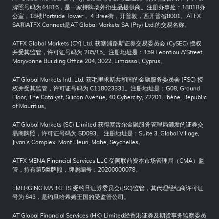
牌照号码为44816，是一家持牌场外衍生品提供商。注册办事处：1801B办
公室，18楼Portside Tower， 4 Bree街，开普敦，西开普省8001。ATFX
SA和ATFX Connect是AT Global Markets SA (Pty) Ltd.的交易名称。
ATFX Global Markets (CY) Ltd. 获塞浦路斯证券交易委员会 (CySEC) 授权
并受其监管，许可证号码为 285/15。注册地址是：159 Leontiou A’Street,
Maryvonne Building Office 204, 3022, Limassol, Cyprus。
AT Global Markets Intl. Ltd. 获毛里求斯共和国的金融服务委员会 (FSC) 授
权并受其监管，许可证号码为 C118023331。注册地址是：G08, Ground
Floor, The Catalyst, Silicon Avenue, 40 Cybercity, 72201 Ebène, Republic
of Mauritius。
AT Global Markets (SC) Limited 获得塞舌尔金融服务管理局颁发的证券交
易商牌照，许可证号码为 SD093。 注册地址是：Suite 3, Global Village,
Jivan’s Complex, Mont Fleuri, Mahe, Seychelles。
ATFX MENA Financial Services LLC 受阿联酋资本市场管理局（CMA）监
管，持有第5类牌照，牌照编号：20200000078。
EMERGING MARKETS 受约旦证券委员会(JSC)监管，其代理经纪商许可证
号为 643，是约旦哈希姆王国的受监管公司。
AT Global Financial Services (HK) Limited经香港证券及期货事务监察委员