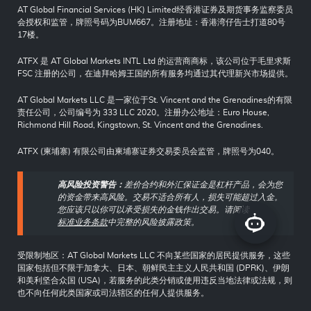
AT Global Financial Services (HK) Limited经香港证券及期货事务监察委员
会授权和监管，牌照号码为BUM667。注册地址：香港湾仔告士打道80号
17楼。
ATFX 是 AT Global Markets INTL Ltd 的运营商商标，该公司位于毛里求斯
FSC 注册的公司，在迪拜哈姆王国的所有服务均通过其代理新兴市场提供。
AT Global Markets LLC 是一家位于St. Vincent and the Grenadines的有限
责任公司，公司编号为 333 LLC 2020。注册办公地址：Euro House,
Richmond Hill Road, Kingstown, St. Vincent and the Grenadines.
ATFX (柬埔寨) 有限公司由柬埔寨证券交易委员会监管，牌照号为040。
高风险投资警告：
差价合约和外汇保证金是杠杆产品，会为您
的资金带来高风险。交易不适合所有人，损失可能超过入金。
您应该只以你可以承受损失的金钱作出交易。请阅读
标准业务条款
中完整的风险披露政策。
受限制地区：AT Global Markets LLC 不向某些国家的居民提供服务，这些
国家包括但不限于加拿大、日本、朝鲜民主主义人民共和国 (DPRK)、伊朗
和美利坚合众国 (USA)，若服务的此类分销或使用违反当地法律或法规，则
也不向任何此类国家或司法辖区的任何人提供服务。