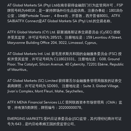
AT Global Markets SA (Pty) Ltd在南非获得金融部门行为监管局许可，FSP
牌照号码为44816，是一家持牌场外衍生品提供商。注册办事处：1801B办
公室，18楼Portside Tower， 4 Bree街，开普敦，西开普省8001。ATFX
SA和ATFX Connect是AT Global Markets SA (Pty) Ltd.的交易名称。
ATFX Global Markets (CY) Ltd. 获塞浦路斯证券交易委员会 (CySEC) 授权
并受其监管，许可证号码为 285/15。注册地址是：159 Leontiou A’Street,
Maryvonne Building Office 204, 3022, Limassol, Cyprus。
AT Global Markets Intl. Ltd. 获毛里求斯共和国的金融服务委员会 (FSC) 授
权并受其监管，许可证号码为 C118023331。注册地址是：G08, Ground
Floor, The Catalyst, Silicon Avenue, 40 Cybercity, 72201 Ebène, Republic
of Mauritius。
AT Global Markets (SC) Limited 获得塞舌尔金融服务管理局颁发的证券交
易商牌照，许可证号码为 SD093。 注册地址是：Suite 3, Global Village,
Jivan’s Complex, Mont Fleuri, Mahe, Seychelles。
ATFX MENA Financial Services LLC 受阿联酋资本市场管理局（CMA）监
管，持有第5类牌照，牌照编号：20200000078。
EMERGING MARKETS 受约旦证券委员会(JSC)监管，其代理经纪商许可证
号为 643，是约旦哈希姆王国的受监管公司。