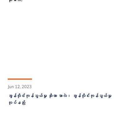
သုံးမလဲ?
Jun 12, 2023
အွန်လိုင်းကုန်သွယ်မှု ဆိုတာ ဘာလဲ၊ အွန်လိုင်းကုန်သွယ်မှု
လုပ်နည်း