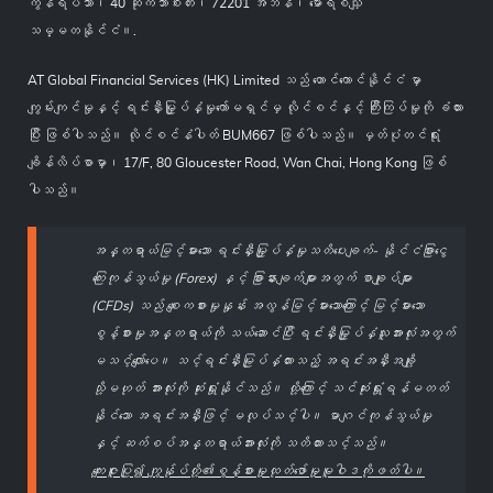
ကွန်ရိပ်သာ၊ 40 ဆိုက်ဘာစီးတီး၊ 72201 အီဘန်၊ မောရစ်သျှ
သမ္မတနိုင်ငံ။.
AT Global Financial Services (HK) Limited သည် ဟောင်ကောင်နိုင်ငံ မှာ
ကျွမ်းကျင်မှုနှင့် ရင်းနှီးမြှုပ်နှံမှုကော်မရှင်မှ လိုင်စင်နှင့် ကြီးကြပ်မှုကို ခံထား
ပြီး ဖြစ်ပါသည်။ လိုင်စင်နံပါတ် BUM667 ဖြစ်ပါသည်။ မှတ်ပုံတင်ရုံး
ချိန်လိပ်စာမှာ၊ 17/F, 80 Gloucester Road, Wan Chai, Hong Kong ဖြစ်
ပါသည်။
အန္တရာယ်မြင့်မားသော ရင်းနှီးမြှုပ်နှံမှုသတိပေးချက်- နိုင်ငံခြားငွေ
ကြေးကုန်သွယ်မှု (Forex) နှင့် ခြားနားချက်များအတွက် စာချုပ်များ
(CFDs) သည် စျေးကစားမှုနှုန်း အလွန်မြင့်မားသောကြောင့် မြင့်မားသော
စွန့်စားမှုအန္တရာယ်ကို သယ်ဆောင်ပြီး ရင်းနှီးမြှုပ်နှံသူအားလုံးအတွက်
မသင့်လျော်ပေ။ သင့်ရင်းနှီးမြုပ်နှံထားသည့် အရင်းအနှီးအချို့
သို့မဟုတ် အားလုံးကို ဆုံးရှုံးနိုင်သည်။ ထို့ကြောင့် သင်ဆုံးရှုံးရန်မတတ်
နိုင်သော အရင်းအနှီးဖြင့် မလုပ်သင့်ပါ။ မာဂျင်ကုန်သွယ်မှု
နှင့် ဆက်စပ်အန္တရာယ်အားလုံးကို သတိထားသင့်သည်။
ကျေးဇူးပြု၍ ကျွန်ုပ်တို့၏စွန့်စားမှုထုတ်ဖော်မှုမူဝါဒကိုဖတ်ပါ။