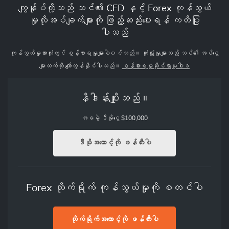
ကျွန်ုပ်တို့သည် သင်၏ CFD နှင့် Forex ကုန်သွယ်
မှုလိုအပ်ချက်များကို ဖြည့်ဆည်းပေးရန် ကတိပြု
ပါသည်
ကုန်သွယ်မှုအားလုံးတွင် စွန့်စားရမှုများပါ၀င်သည်။ ဆုံးရှုံးမှုများသည် သင်၏ အပ်ငွေ
များထက်ကို ကျော်လွန်နိုင်ပါသည်။
စွန့်စားရမှုဆိုင်ရာမူဝါဒ
နိဒါန်းပျိုးသည်။
$100,000 အခမဲ့ ဒီမိုငွေ
ဒီမိုအကောင့်ကို ဖန်တီးပါ
Forex တိုက်ရိုက် ကုန်သွယ်မှုကို စတင်ပါ
တိုက်ရိုက်အကောင့်ကို ဖန်တီးပါ