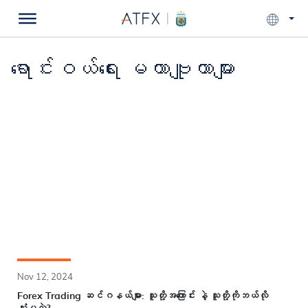
ရောင်းဝယ်ရေး မဟာဗျူဟာများ
Nov 12, 2024
Forex Trading ဆင်ဂနယ်များ: သူတို့အကြောင်း နဲ့ သူတို့ကိုဘယ်လို