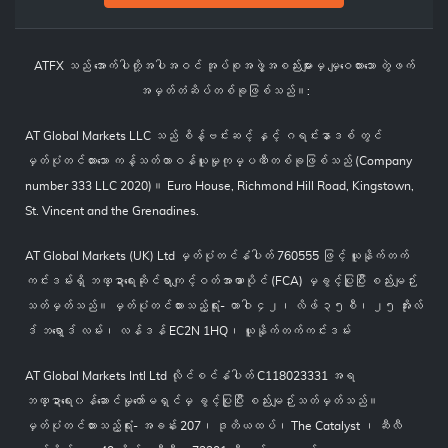
ATFX သည် အောက်ပါတို့အပါအဝင် အုပ်စုအဖွဲ့အစည်းများမှ မျှဝေထားသော တွဲဖက်
အမှတ်တံဆိပ်တစ်ခုဖြစ်သည်။:
AT Global Markets LLC သည် စိန့်ဗင်းဆင့် နှင့် ဂရင်းနာဒစ် တွင်
မှတ်ပုံတင်ထားသော ကန့်သတ်တာဝန်ယူမှုကုမ္ပဏီတစ်ခုဖြစ်သည် (Company
number 333 LLC 2020)။ Euro House, Richmond Hill Road, Kingstown,
St. Vincent and the Grenadines.
AT Global Markets (UK) Ltd မှတ်ပုံတင်နံပါတ် 760555 ဖြင့် ယူနိုက်တက်
ကင်းဒမ်းရှိ ဘဏ္ဍာရေးဆိုင်ရာကျင့်ဝတ်အာဏာပိုင် (FCA) မှခွင့်ပြုပြီး စည်းမျဉ်း
သတ်မှတ်သည်။ မှတ်ပုံတင်ထားသည့်ရုံး- တာဝါ ၄၂၊ လိဖ် ၃၅စီ၊ ၂၅ အိုးလ်
ဒ် ဘရော့ဒ် လမ်း၊ လန်ဒန် EC2N 1HQ၊ ယူနိုက်တက်ကင်းဒမ်း
AT Global Markets Intl Ltd လိုင်စင်နံပါတ် C118023331 အရ
ဘဏ္ဍာရေး၀န်ဆောင်မှုကော်မရှင်မှ ခွင့်ပြုပြီး စည်းမျဉ်းသတ်မှတ်သည်။
မှတ်ပုံတင်ထားသည့်ရုံး- အခန်း 207၊ ဒုတိယထပ်၊ The Catalyst ၊ ဆီလီ