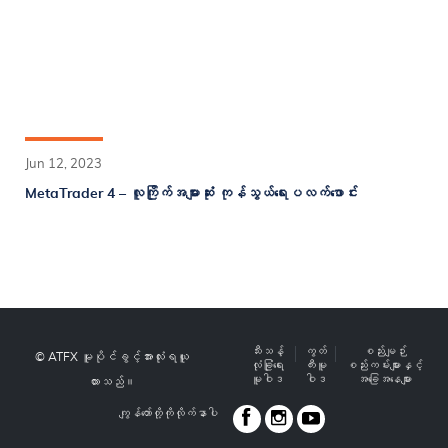
Jun 12, 2023
MetaTrader 4 – လူကြိုက်အများဆုံး ကုန်သွယ်ရေးပလက်ဖောင်း
သီးသန့်
ကွတ်
စည်းမျဉ်း
© ATFX မူပိုင်ခွင့်အားလုံးရယူ
လုံခြုံရေး
ကီးမူ
စည်းကမ်းများနှင့်
မူဝါဒ
ဝါဒ
အခြေအနေများ
ထားသည်။
ကျွန်တော်တို့ကိုလိုက်နာပါ